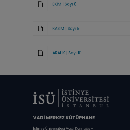
EKİM | Sayı 8
KASIM | Sayı 9
ARALIK | Sayı 10
VADİ MERKEZ KÜTÜPHANE
İstinye Üniversitesi Vadi Kampüs -