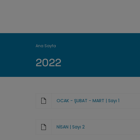
Breadcrumb
Ana Sayfa
2022
OCAK - ŞUBAT - MART | Sayı 1
NİSAN | Sayı 2